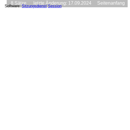
8 Sätze
letzte Änderung: 17.09.2024
Seitenanfang
Software:
Sitzungsdienst
Session