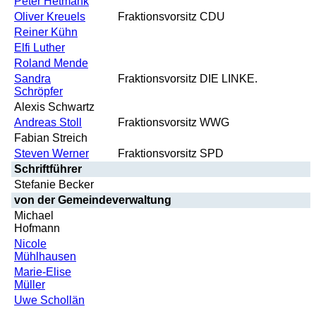
Peter Hetmank
Oliver Kreuels
Fraktionsvorsitz CDU
Reiner Kühn
Elfi Luther
Roland Mende
Sandra
Fraktionsvorsitz DIE LINKE.
Schröpfer
Alexis Schwartz
Andreas Stoll
Fraktionsvorsitz WWG
Fabian Streich
Steven Werner
Fraktionsvorsitz SPD
Schriftführer
Stefanie Becker
von der Gemeindeverwaltung
Michael
Hofmann
Nicole
Mühlhausen
Marie-Elise
Müller
Uwe Schollän