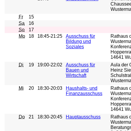
Chaussee
Wusterma
Fr
15
Sa
16
So
17
Mo
18
18:45-21:25
Ausschuss für
Rathaus 
Bildung und
Wusterma
Soziales
Konferenz
Hoppenrad
14641 Wu
Di
19
19:00-22:02
Ausschuss für
Aula der 
Bauen und
Heinz Si
Wirtschaft
Schulstra
Wustermar
Mi
20
18:30-20:03
Haushalts- und
Rathaus 
Finanzausschuss
Wusterma
Konferenz
Hoppenrad
14641 Wu
Do
21
18:30-20:45
Hauptausschuss
Rathaus 
Wusterma
Beratungs