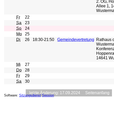
2. OG, H
Allee 1, 
Wusterma
Fr
22
Sa
23
So
24
Mo
25
Di
26
18:30-21:50
Gemeindevertretung
Rathaus 
Wusterma
Konferenz
Hoppenrad
14641 Wu
Mi
27
Do
28
Fr
29
Sa
30
letzte Änderung: 17.09.2024
Seitenanfang
Software:
Sitzungsdienst
Session