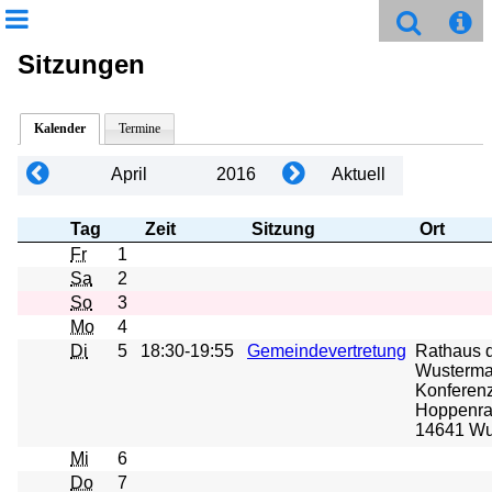
Sitzungen
Kalender
Termine
April
2016
Aktuell
Tag
Zeit
Sitzung
Ort
Fr
1
Sa
2
So
3
Mo
4
Di
5
18:30-19:55
Gemeindevertretung
Rathaus 
Wusterma
Konferenz
Hoppenrad
14641 Wu
Mi
6
Do
7