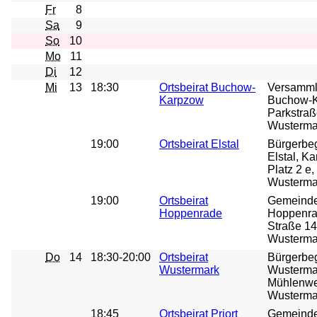
Fr
8
Sa
9
So
10
Mo
11
Di
12
Mi
13
18:30
Ortsbeirat Buchow-
Versamm
Karpzow
Buchow-K
Parkstraß
Wusterma
19:00
Ortsbeirat Elstal
Bürgerbe
Elstal, Ka
Platz 2 e
Wustermar
19:00
Ortsbeirat
Gemeind
Hoppenrade
Hoppenra
Straße 14
Wusterma
Do
14
18:30-20:00
Ortsbeirat
Bürgerbe
Wustermark
Wusterma
Mühlenwe
Wusterma
18:45
Ortsbeirat Priort
Gemeindeh