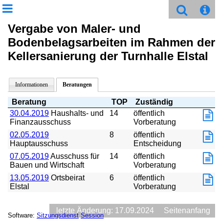
Vergabe von Maler- und
Bodenbelagsarbeiten im Rahmen der
Kellersanierung der Turnhalle Elstal
Informationen
Beratungen
Beratung
TOP
Zuständig
30.04.2019
Haushalts- und
14
öffentlich
Finanzausschuss
Vorberatung
02.05.2019
8
öffentlich
Hauptausschuss
Entscheidung
07.05.2019
Ausschuss für
14
öffentlich
Bauen und Wirtschaft
Vorberatung
13.05.2019
Ortsbeirat
6
öffentlich
Elstal
Vorberatung
letzte Änderung: 17.09.2024
Seitenanfang
Software:
Sitzungsdienst
Session