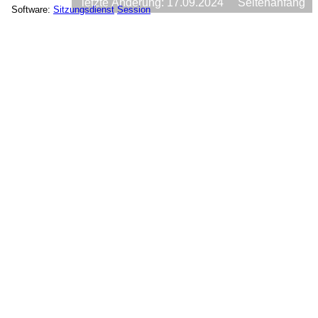
letzte Änderung: 17.09.2024
Seitenanfang
Software:
Sitzungsdienst
Session