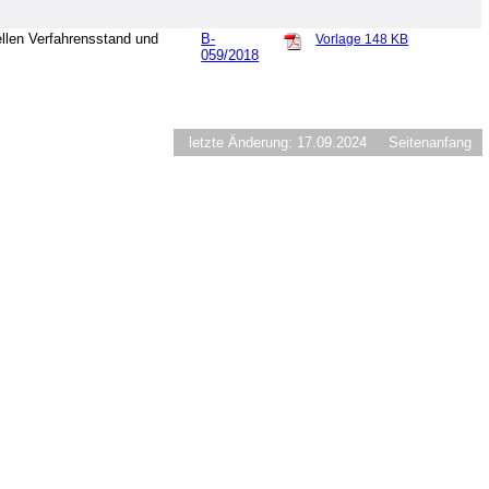
ellen Verfahrensstand und
B-
Vorlage
148 KB
059/2018
letzte Änderung: 17.09.2024
Seitenanfang