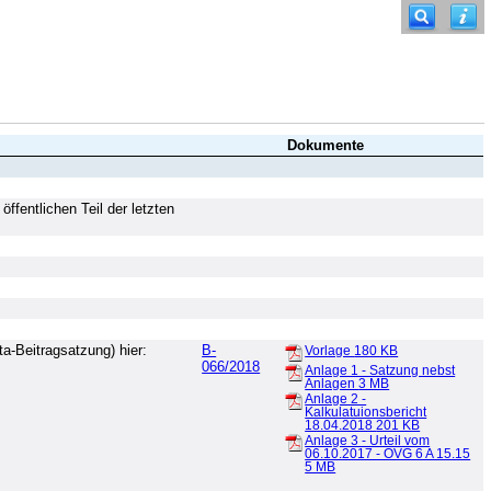
Dokumente
fentlichen Teil der letzten
a-Beitragsatzung) hier:
B-
Vorlage
180 KB
066/2018
Anlage 1 - Satzung nebst
Anlagen
3 MB
Anlage 2 -
Kalkulatuionsbericht
18.04.2018
201 KB
Anlage 3 - Urteil vom
06.10.2017 - OVG 6 A 15.15
5 MB