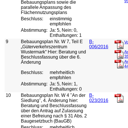
9
Bebauungsplans sowie die
parallele Anpassung des
Flächennutzungsplans
Beschluss:
einstimmig
empfohlen
Abstimmung:
Ja: 5, Nein: 0,
Enthaltungen: 1
9
Bebauungsplan Nr. W 7, Teil E
B-
V
„Güterverkehrszentrum
006/2016
Wustermark“ Hier: Beratung und
A
3
Beschlussfassung über die 6.
A
Änderung
4
Beschluss:
mehrheitlich
empfohlen
Abstimmung:
Ja: 5, Nein: 1,
Enthaltungen: 0
10
Bebauungsplan Nr. W 4 "An der
B-
Siedlung", 4. Änderung hier:
023/2016
Beratung und Beschlussfassung
über den Antrag auf Zulassung
einer Befreiung nach § 31 Abs. 2
Baugesetzbuch (BauGB)
Beschluss:
mehrheitlich