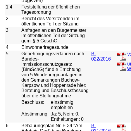
BbgKVerf)
1.4
Feststellung der öffentlichen
Tagesordnung
2
Bericht des Vorsitzenden im
öffentlichen Teil der Sitzung
3
Anfragen an den Bürgermeister
im öffentlichen Teil der Sitzung
gem. § 5 GeschO
4
Einwohnerfragestunde
5
Genehmigungsverfahren nach
B-
V
Bundes-
022/2016
Immissionsschutzgesetz
Ü
W
(BImSchG) für die Errichtung
von 5 Windenergieanlagen in
den Gemarkungen Buchow-
Karpzow und Hoppenrade hier:
Beratung und Beschlussfassung
über die Stellungnahme
Beschluss:
einstimmig
empfohlen
Abstimmung:
Ja: 5, Nein: 0,
Enthaltungen: 0
6
Bebauungsplan Nr. E 34 "Am
B-
Erlebnis-Dorf" hier: Beratung
021/2016