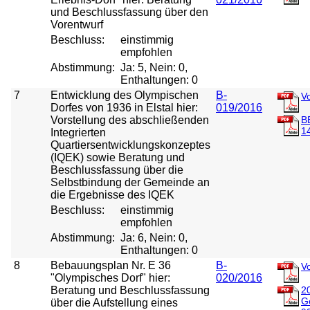
und Beschlussfassung über den
Vorentwurf
Beschluss:
einstimmig
empfohlen
Abstimmung:
Ja: 5, Nein: 0,
Enthaltungen: 0
7
Entwicklung des Olympischen
B-
V
Dorfes von 1936 in Elstal hier:
019/2016
Vorstellung des abschließenden
B
1
Integrierten
Quartiersentwicklungskonzeptes
(IQEK) sowie Beratung und
Beschlussfassung über die
Selbstbindung der Gemeinde an
die Ergebnisse des IQEK
Beschluss:
einstimmig
empfohlen
Abstimmung:
Ja: 6, Nein: 0,
Enthaltungen: 0
8
Bebauungsplan Nr. E 36
B-
V
"Olympisches Dorf" hier:
020/2016
Beratung und Beschlussfassung
2
G
über die Aufstellung eines