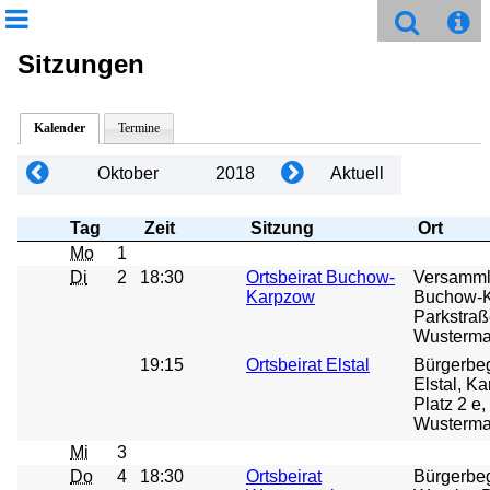
Sitzungen
Kalender
Termine
Oktober
2018
Aktuell
Tag
Zeit
Sitzung
Ort
Mo
1
Di
2
18:30
Ortsbeirat Buchow-
Versamm
Karpzow
Buchow-K
Parkstraß
Wusterma
19:15
Ortsbeirat Elstal
Bürgerbe
Elstal, Ka
Platz 2 e
Wustermar
Mi
3
Do
4
18:30
Ortsbeirat
Bürgerbe