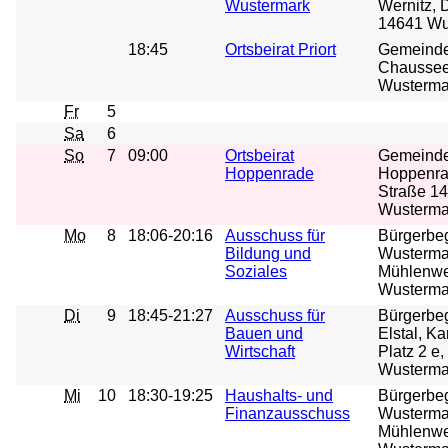
Wustermark
Wernitz, 
14641 Wu
18:45
Ortsbeirat Priort
Gemeindeh
Chaussee
Wusterma
Fr
5
Sa
6
So
7
09:00
Ortsbeirat
Gemeind
Hoppenrade
Hoppenra
Straße 14
Wusterma
Mo
8
18:06-20:16
Ausschuss für
Bürgerbe
Bildung und
Wusterma
Soziales
Mühlenwe
Wusterma
Di
9
18:45-21:27
Ausschuss für
Bürgerbe
Bauen und
Elstal, Ka
Wirtschaft
Platz 2 e
Wustermar
Mi
10
18:30-19:25
Haushalts- und
Bürgerbe
Finanzausschuss
Wusterma
Mühlenwe