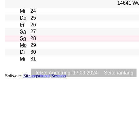
14641 Wu
Mi
24
Do
25
Fr
26
Sa
27
So
28
Mo
29
Di
30
Mi
31
letzte Änderung: 17.09.2024
Seitenanfang
Software:
Sitzungsdienst
Session