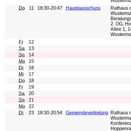
Wusterma
Do
11
18:30-20:47
Hauptausschuss
Rathaus 
Wusterma
Beratungs
2. OG, H
Allee 1, 
Wusterma
Fr
12
Sa
13
So
14
Mo
15
Di
16
Mi
17
Do
18
Fr
19
Sa
20
So
21
Mo
22
Di
23
18:30-20:54
Gemeindevertretung
Rathaus 
Wusterma
Konferenz
Hoppenrad