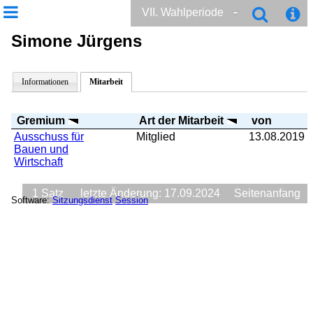
VII. Wahlperiode
Simone Jürgens
Informationen
Mitarbeit
Gremium
Art der Mitarbeit
von
Ausschuss für
Mitglied
13.08.2019
Bauen und
Wirtschaft
1 Satz
letzte Änderung: 17.09.2024
Seitenanfang
Software:
Sitzungsdienst
Session