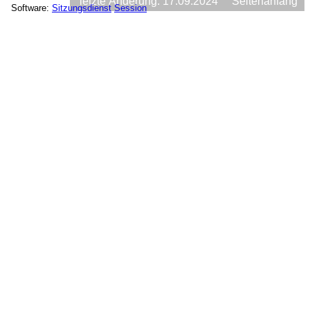
letzte Änderung: 17.09.2024
Seitenanfang
Software:
Sitzungsdienst
Session