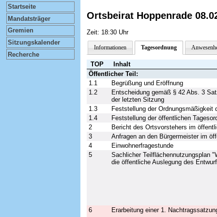
Startseite
Ortsbeirat Hoppenrade 08.0
Mandatsträger
Gremien
Zeit: 18:30 Uhr
Sitzungskalender
Informationen
Tagesordnung
Anwesenhe
Recherche
TOP
Inhalt
Öffentlicher Teil:
1.1
Begrüßung und Eröffnung
1.2
Entscheidung gemäß § 42 Abs. 3 Satz 
der letzten Sitzung
1.3
Feststellung der Ordnungsmäßigkeit 
1.4
Feststellung der öffentlichen Tageso
2
Bericht des Ortsvorstehers im öffentl
3
Anfragen an den Bürgermeister im öf
4
Einwohnerfragestunde
5
Sachlicher Teilflächennutzungsplan 
die öffentliche Auslegung des Entwu
6
Erarbeitung einer 1. Nachtragssatzu