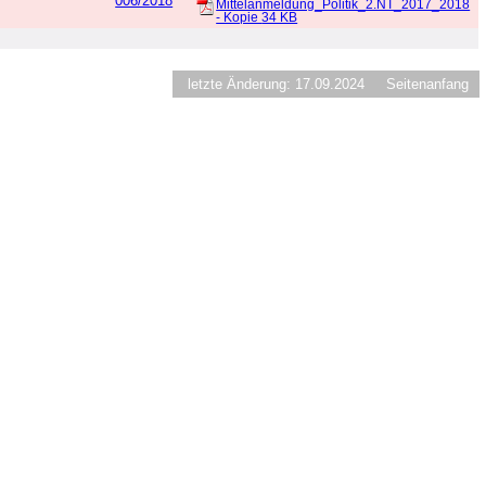
006/2018
Mittelanmeldung_Politik_2.NT_2017_2018
- Kopie
34 KB
letzte Änderung: 17.09.2024
Seitenanfang