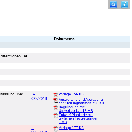
Dokumente
ffentlichen Teil
sfassung über
B-
Vorlage
156 KB
022/2018
Auswertung und Abwägung
der Stellungnahmen
756 KB
Begründung mit
Umweltbericht
18 MB
Entwurf Plankarte mit
textlichen Festsetzungen
1 MB
I-
Vorlage
177 KB