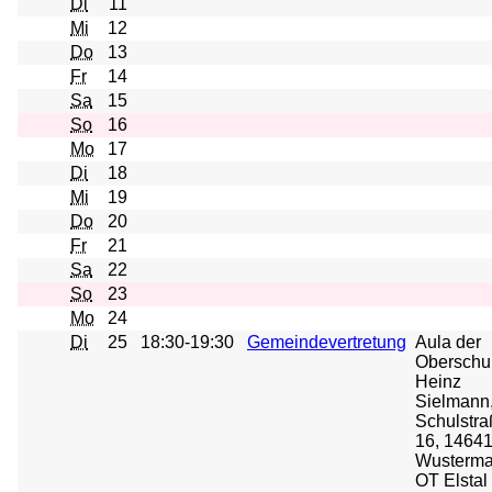
Di
11
Mi
12
Do
13
Fr
14
Sa
15
So
16
Mo
17
Di
18
Mi
19
Do
20
Fr
21
Sa
22
So
23
Mo
24
Di
25
18:30-19:30
Gemeindevertretung
Aula der
Oberschu
Heinz
Sielmann
Schulstr
16, 1464
Wusterma
OT Elstal