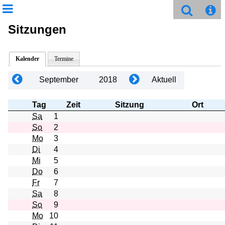
Sitzungen
Kalender
Termine
September
2018
Aktuell
Tag
Zeit
Sitzung
Ort
Sa
1
So
2
Mo
3
Di
4
Mi
5
Do
6
Fr
7
Sa
8
So
9
Mo
10