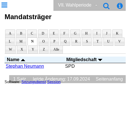
VII. Wahlperiode
Mandatsträger
A
B
C
D
E
F
G
H
I
J
K
L
M
N
O
P
Q
R
S
T
U
V
W
X
Y
Z
Alle
Name
Mitgliedschaft
Stephan Neumann
SPD
1 Satz
letzte Änderung: 17.09.2024
Seitenanfang
Software:
Sitzungsdienst
Session