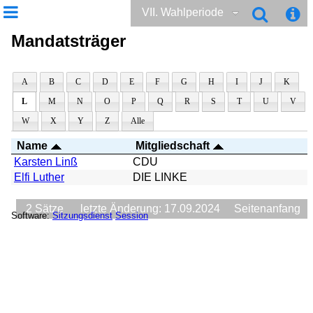
VII. Wahlperiode
Mandatsträger
A
B
C
D
E
F
G
H
I
J
K
L
M
N
O
P
Q
R
S
T
U
V
W
X
Y
Z
Alle
Name
Mitgliedschaft
Karsten Linß
CDU
Elfi Luther
DIE LINKE
2 Sätze
letzte Änderung: 17.09.2024
Seitenanfang
Software:
Sitzungsdienst
Session