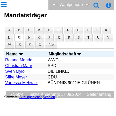
VII. Wahlperiode
Mandatsträger
A
B
C
D
E
F
G
H
I
J
K
L
M
N
O
P
Q
R
S
T
U
V
W
X
Y
Z
Alle
Name
Mitgliedschaft
Roland Mende
WWG
Christian Mahr
SPD
Sven Mylo
DIE LINKE.
Silke Meyer
CDU
Vanessa Mehwitz
BÜNDNIS 90/DIE GRÜNEN
5 Sätze
letzte Änderung: 17.09.2024
Seitenanfang
Software:
Sitzungsdienst
Session