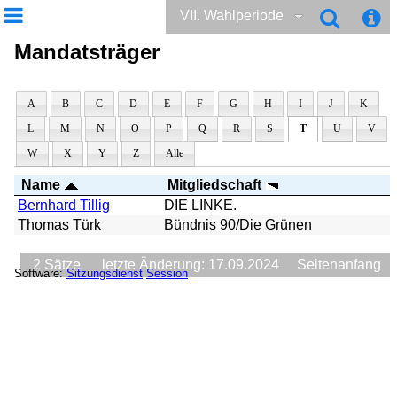
VII. Wahlperiode
Mandatsträger
A
B
C
D
E
F
G
H
I
J
K
L
M
N
O
P
Q
R
S
T
U
V
W
X
Y
Z
Alle
Name
Mitgliedschaft
Bernhard Tillig
DIE LINKE.
Thomas Türk
Bündnis 90/Die Grünen
2 Sätze
letzte Änderung: 17.09.2024
Seitenanfang
Software:
Sitzungsdienst
Session