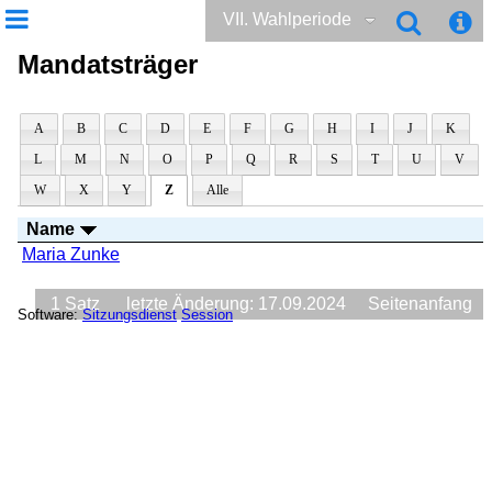
VII. Wahlperiode
Mandatsträger
A
B
C
D
E
F
G
H
I
J
K
L
M
N
O
P
Q
R
S
T
U
V
W
X
Y
Z
Alle
Name
Maria Zunke
1 Satz
letzte Änderung: 17.09.2024
Seitenanfang
Software:
Sitzungsdienst
Session