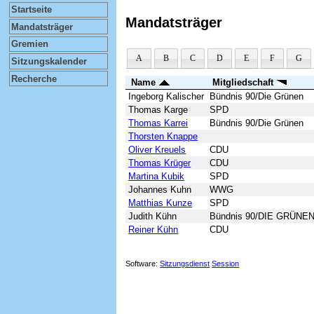
Startseite
Mandatsträger
Mandatsträger
Gremien
A
B
C
D
E
F
G
Sitzungskalender
Recherche
Name
Mitgliedschaft
Ingeborg Kalischer
Bündnis 90/Die Grünen
Thomas Karge
SPD
Thomas Karrei
Bündnis 90/Die Grünen
Thorsten Knappe
Oliver Kreuels
CDU
Thomas Krüger
CDU
Martina Kubik
SPD
Johannes Kuhn
WWG
Matthias Kunze
SPD
Judith Kühn
Bündnis 90/DIE GRÜNE
Reiner Kühn
CDU
Software:
Sitzungsdienst
Session