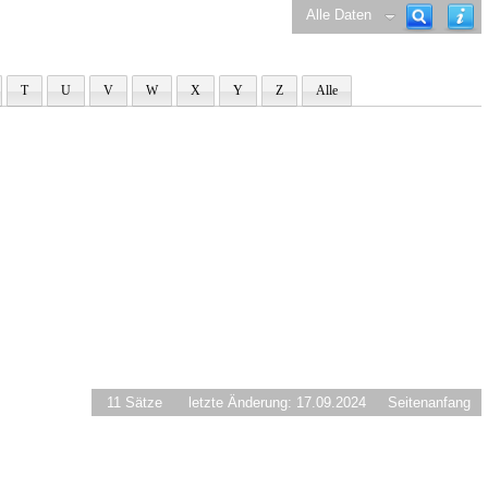
Alle Daten
T
U
V
W
X
Y
Z
Alle
11 Sätze
letzte Änderung: 17.09.2024
Seitenanfang